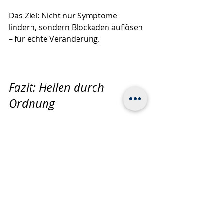
Das Ziel: Nicht nur Symptome 
lindern, sondern Blockaden auflösen 
– für echte Veränderung.
Fazit: Heilen durch 
Ordnung
Heilung bedeutet: Ordnung 
wiederherstellen.
Wenn alles in dir wieder in Fluss 
kommt, heilt der Körper oft wie von 
selbst.