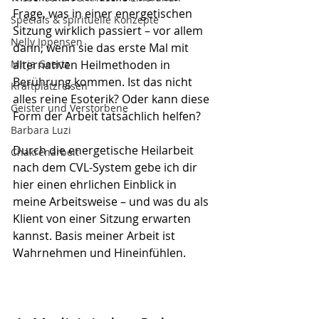
Frage, was in einer energetischen 
Specials & spirituelle Konzepte
Sitzung wirklich passiert – vor allem 
Nelly Ippensen
dann, wenn sie das erste Mal mit 
Mirja Geertz
alternativen Heilmethoden in 
Berührung kommen. Ist das nicht 
Kraftplatzreisen
alles reine Esoterik? Oder kann diese 
Geister und Verstorbene
Form der Arbeit tatsächlich helfen?
Barbara Luzi
Durch die energetische Heilarbeit 
Chakrenarbeit
nach dem CVL-System gebe ich dir 
hier einen ehrlichen Einblick in 
meine Arbeitsweise – und was du als 
Klient von einer Sitzung erwarten 
kannst. Basis meiner Arbeit ist 
Wahrnehmen und Hineinfühlen.