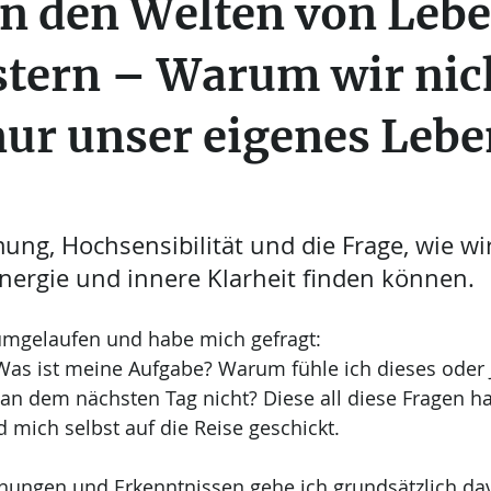
n den Welten von Leb
Kraftplatzreisen
Geister und Verstorbene
Barbara 
stern – Warum wir nic
ur unser eigenes Lebe
g, Hochsensibilität und die Frage, wie wir
nergie und innere Klarheit finden können.
rumgelaufen und habe mich gefragt: 
 Was ist meine Aufgabe? Warum fühle ich dieses oder 
 an dem nächsten Tag nicht? Diese all diese Fragen h
 mich selbst auf die Reise geschickt. 
ungen und Erkenntnissen gehe ich grundsätzlich dav