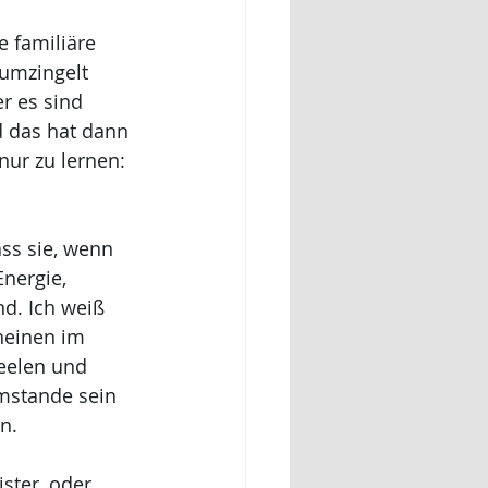
e familiäre 
umzingelt 
r es sind 
 das hat dann 
nur zu lernen: 
ss sie, wenn 
nergie, 
d. Ich weiß 
heinen im 
eelen und 
imstande sein 
n. 
ster, oder 