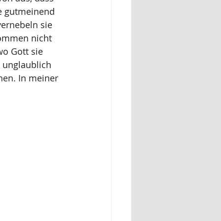
sie gutmeinend 
vernebeln sie 
kommen nicht 
o Gott sie 
 unglaublich 
hen. In meiner 