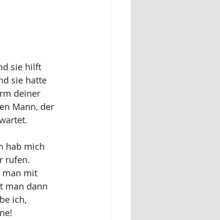
 sie hilft 
nd sie hatte 
Arm deiner 
den Mann, der 
wartet.
Ich hab mich 
 rufen. 
n man mit 
at man dann 
e ich, 
ne! 