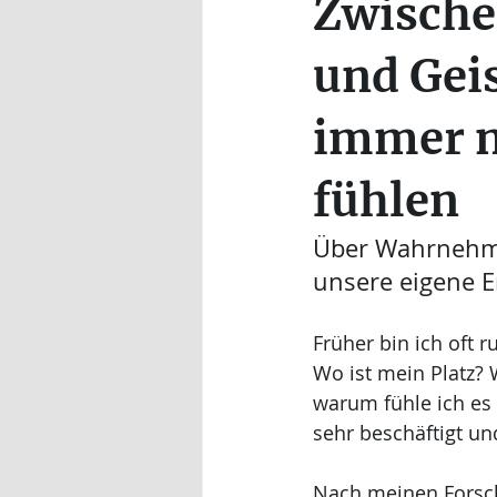
Zwische
Nelly Ippensen
Mirja Geertz
und Gei
immer n
fühlen
Über Wahrnehmun
unsere eigene E
Früher bin ich oft 
Wo ist mein Platz?
warum fühle ich es
sehr beschäftigt und
Nach meinen Forsch