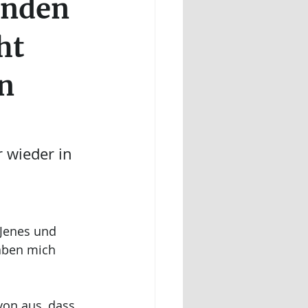
enden
Luzi
Chakrenarbeit
ht
n
 wieder in 
Jenes und 
aben mich 
on aus, dass 