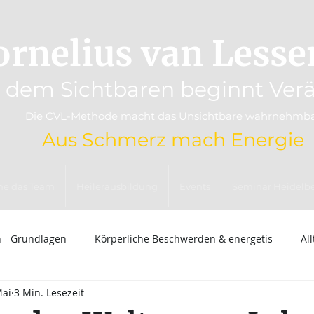
ornelius van Lesse
r dem Sichtbaren beginnt Ver
Die CVL-Methode macht das Unsichtbare wahrnehmb
Aus Schmerz mach
Energie
he das Team
Heilerausbildung
Events
Seminar Heidelb
n - Grundlagen
Körperliche Beschwerden & energetis
Al
Mai
3 Min. Lesezeit
che
Wissenschaft & kritische Einordnun
Specials & spiri