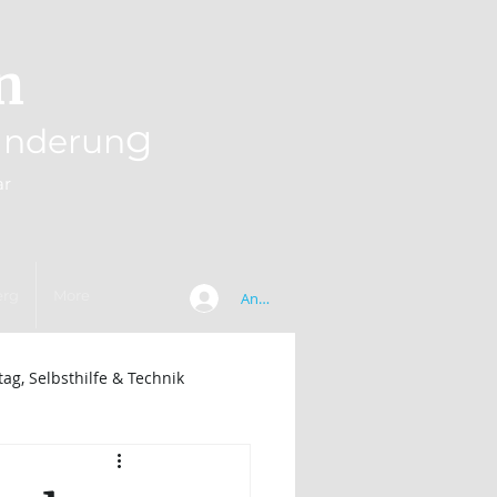
n
g
änderun
ar
erg
More
Anmelden
ltag, Selbsthilfe & Technik
tuelle Konzepte