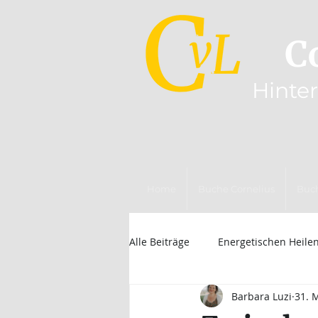
C
Hinte
Home
Buche Cornelius
Buc
Alle Beiträge
Energetischen Heile
Barbara Luzi
31. 
Psyche, Bewusstsein & energetis