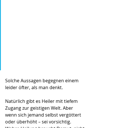
Jungfrau Maria.“
„Ich kann fliegen – aber nur 
nachts.“
„Ich bin der Auserwählte für 
das neue Zeitalter.“
Solche Aussagen begegnen einem 
leider öfter, als man denkt.
Natürlich gibt es Heiler mit tiefem 
Zugang zur geistigen Welt. Aber 
wenn sich jemand selbst vergöttert 
oder überhöht – sei vorsichtig. 