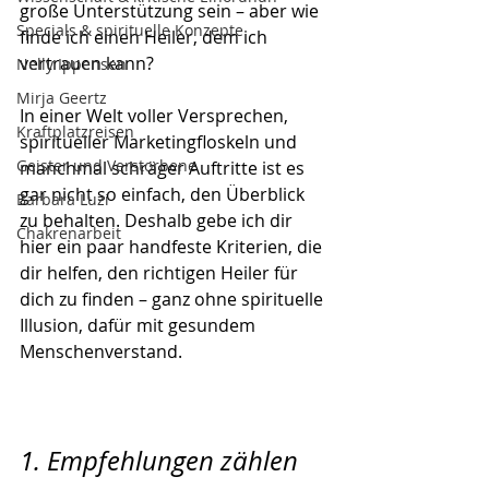
große Unterstützung sein – aber wie 
Specials & spirituelle Konzepte
finde ich einen Heiler, dem ich 
vertrauen kann?
Nelly Ippensen
Mirja Geertz
In einer Welt voller Versprechen, 
Kraftplatzreisen
spiritueller Marketingfloskeln und 
Geister und Verstorbene
manchmal schräger Auftritte ist es 
gar nicht so einfach, den Überblick 
Barbara Luzi
zu behalten. Deshalb gebe ich dir 
Chakrenarbeit
hier ein paar handfeste Kriterien, die 
dir helfen, den richtigen Heiler für 
dich zu finden – ganz ohne spirituelle 
Illusion, dafür mit gesundem 
Menschenverstand.
1. Empfehlungen zählen