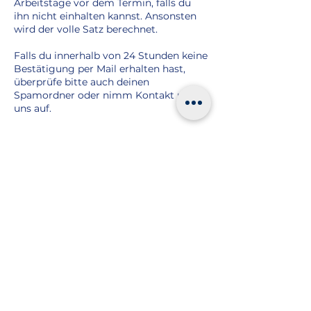
Arbeitstage vor dem Termin, falls du
ihn nicht einhalten kannst. Ansonsten
wird der volle Satz berechnet.
Falls du innerhalb von 24 Stunden keine
Bestätigung per Mail erhalten hast,
überprüfe bitte auch deinen
Spamordner oder nimm Kontakt mit
uns auf.
Kontaktangaben
+ 0151 11699953
corneliusvanlessen@gmail.com
Strückener Weg 7, 31737 Rinteln-
Hohenrode, Germany
Kontakt