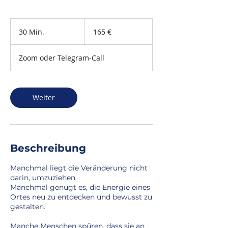
165
Euro
30 Min.
3
165 €
0
M
Zoom oder Telegram-Call
i
n
.
Weiter
Beschreibung
Manchmal liegt die Veränderung nicht
darin, umzuziehen.
Manchmal genügt es, die Energie eines
Ortes neu zu entdecken und bewusst zu
gestalten.
Manche Menschen spüren, dass sie an