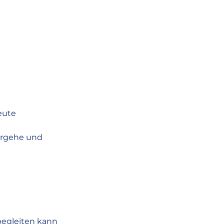
eute
vorgehe und
egleiten kann