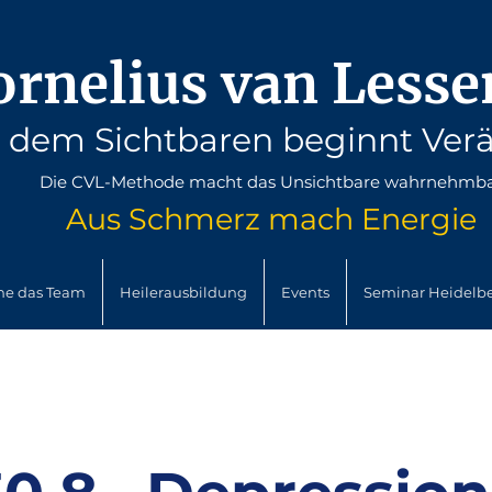
ornelius van Lesse
r dem Sichtbaren beginnt Ver
Die CVL-Methode macht das Unsichtbare wahrnehmb
Aus Schmerz mach
Energie
he das Team
Heilerausbildung
Events
Seminar Heidelb