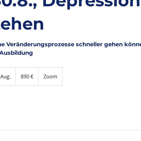
30.8., Depressio
tehen
 Veränderungsprozesse schneller gehen könne
 Ausbildung
890
Euro
 Aug.
B
890 €
Zoom
e
g
i
n
n
t
a
m