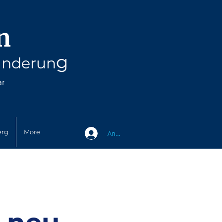
n
g
änderun
ar
erg
More
Anmelden