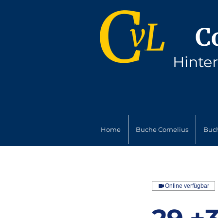
C
Hinte
Home
Buche Cornelius
Buc
Online verfügbar