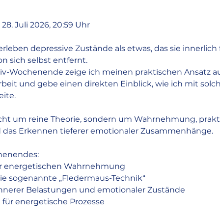
:
2
8. Juli 2026, 20:59 Uhr
9
.
leben depressive Zustände als etwas, das sie innerlich f
A
n sich selbst entfernt.
u
siv-Wochenende zeige ich meinen praktischen Ansatz a
g
beit und gebe einen direkten Einblick, wie ich mit solc
.
ite.
icht um reine Theorie, sondern um Wahrnehmung, prakt
das Erkennen tieferer emotionaler Zusammenhänge.
henendes:
der energetischen Wahrnehmung
die sogenannte „Fledermaus-Technik“
nerer Belastungen und emotionaler Zustände
g für energetische Prozesse