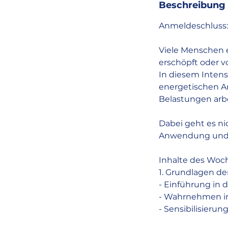
Beschreibung
Anmeldeschluss: 2
Viele Menschen er
erschöpft oder vo
In diesem Inten
energetischen Ar
Belastungen arbe
Dabei geht es n
Anwendung und 
Inhalte des Woc
1. Grundlagen 
- Einführung in 
- Wahrnehmen in
- Sensibilisierun