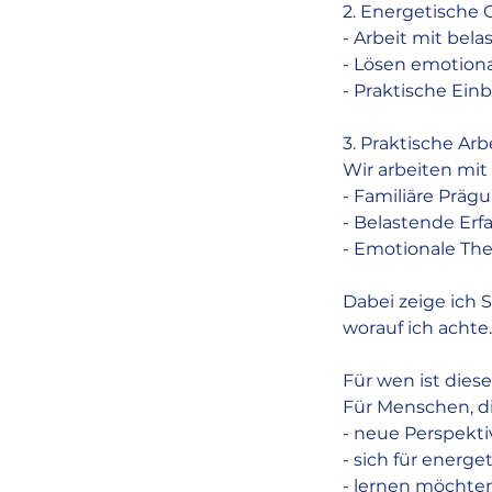
2. Energetische
- Arbeit mit bel
- Lösen emotion
- Praktische Einb
3. Praktische Ar
Wir arbeiten mit
- Familiäre Präg
- Belastende Er
- Emotionale Th
Dabei zeige ich S
worauf ich achte.
Für wen ist die
Für Menschen, d
- neue Perspekt
- sich für energe
- lernen möchte