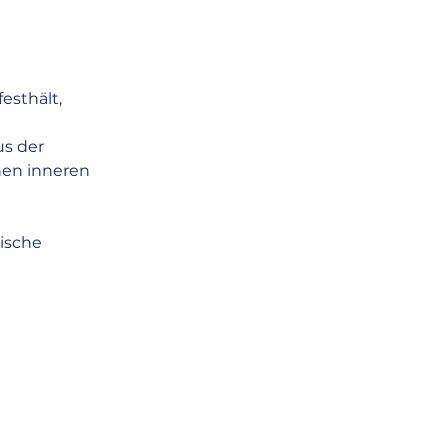
esthält,
us der
hen inneren
ische