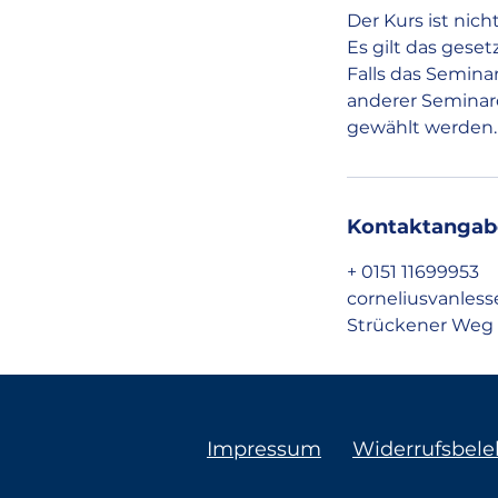
Der Kurs ist nic
Es gilt das gese
Falls das Semin
anderer Seminaro
gewählt werden.
Kontaktangab
+ 0151 11699953
corneliusvanle
Strückener Weg 
Impressum
Widerrufsbel