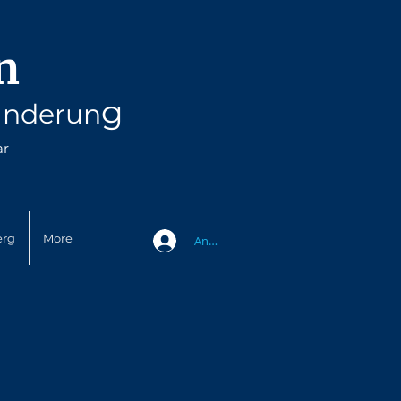
n
g
änderun
ar
erg
More
Anmelden