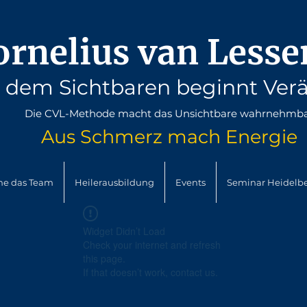
ornelius van Lesse
r dem Sichtbaren beginnt Ver
Die CVL-Methode macht das Unsichtbare wahrnehmb
Aus Schmerz mach
Energie
he das Team
Heilerausbildung
Events
Seminar Heidelb
Widget Didn’t Load
Check your internet and refresh
this page.
If that doesn’t work, contact us.