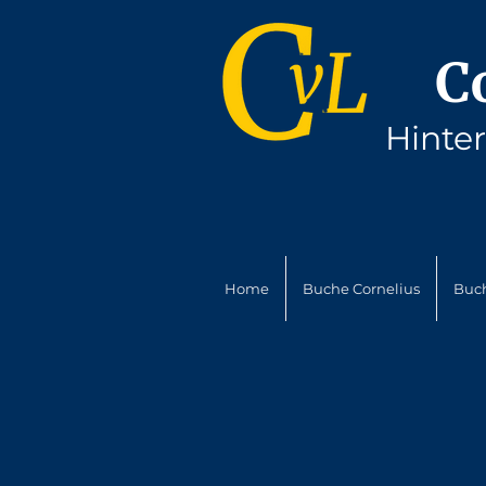
C
Hinte
Home
Buche Cornelius
Buc