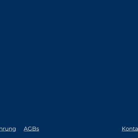
ehrung
AGBs
Konta