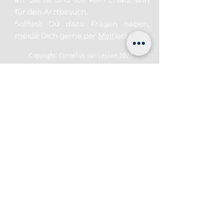
für den Arztbesuch.
Solltest Du dazu Fragen haben,
melde Dich gerne per
Mail
bei mir.
Copyright: Cornelius van Lessen 2023