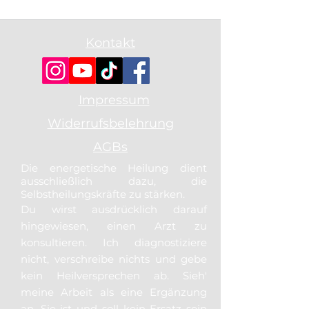
Kontakt
Impressum
Widerrufsbelehrung
AGBs
Die energetische Heilung dient
ausschließlich dazu, die
Selbstheilungskräfte zu stärken.
Du wirst ausdrücklich darauf
hingewiesen, einen Arzt zu
konsultieren. Ich diagnostiziere
nicht, verschreibe nichts und gebe
kein Heilversprechen ab. Sieh'
meine Arbeit als eine Ergänzung
an. Sie ist und soll kein Ersatz sein